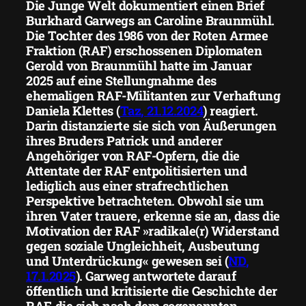
Die Junge Welt dokumentiert einen Brief
Burkhard Garwegs an Caroline Braunmühl.
Die Tochter des 1986 von der Roten Armee
Fraktion (RAF) erschossenen Diplomaten
Gerold von Braunmühl hatte im Januar
2025 auf eine Stellungnahme des
ehemaligen RAF-Militanten zur Verhaftung
Daniela Klettes (
Taz
, 21.12.2024
) reagiert.
Darin distanzierte sie sich von Äußerungen
ihres Bruders Patrick und anderer
Angehöriger von RAF-Opfern, die die
Attentate der RAF entpolitisierten und
lediglich aus einer strafrechtlichen
Perspektive betrachteten. Obwohl sie um
ihren Vater trauere, erkenne sie an, dass die
Motivation der RAF »radikale(r) Widerstand
gegen soziale Ungleichheit, Ausbeutung
und Unterdrückung« gewesen sei (
ND
,
17.1.2025
). Garweg antwortete darauf
öffentlich und kritisierte die Geschichte der