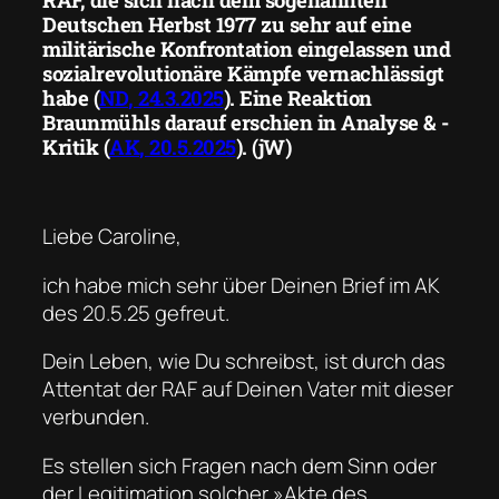
RAF, die sich nach dem sogenannten
Deutschen Herbst 1977 zu sehr auf eine
militärische Konfrontation eingelassen und
sozialrevolutionäre Kämpfe vernachlässigt
habe (
ND
, 24.3.2025
). Eine Reaktion
Braunmühls darauf erschien in
Analyse & ­
Kritik
(
AK
, 20.5.2025
). (jW)
Liebe Caroline,
ich habe mich sehr über Deinen Brief im
AK
des 20.5.25 gefreut.
Dein Leben, wie Du schreibst, ist durch das
Attentat der RAF auf Deinen Vater mit dieser
verbunden.
Es stellen sich Fragen nach dem Sinn oder
der Legitimation solcher »Akte des