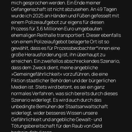
mich gesprochen werden. Ein Ende meiner
Gefangenschaft ist nicht abzusehen. An 49 Tagen
wurde ich 2025 an Händen und Füßen gefesselt mit
einem Polizeiaufgebot zur eigens für diesen
Prozess für 3,6 Millionen Euro umgebauten
ehemaligen Reithalle transportiert. Dieser ebenfalls
von einem Polizeiaufgebot belagerte Ort ist so
gewählt, dass es für Prozessbeobachter*innen eine
große Herausforderung ist, ihn überhaupt zu
erreichen. Ein zweifellos abschreckendes Szenario,
dass dem Zweck dient, meine angebliche
»Gemeingefährlichkeit« vorzuführen, die eine
Fiktion staatlicher Behörden und der bürgerlichen
Medien ist. Stets wird betont, es sei ein ganz
normales Verfahren, was sich bereits durch dieses
Szenario widerlegt. Es wird auch durch das
unbedingte Bemühen der Staatsanwaltschaft
widerlegt, wider besseres Wissen unsere
Gefährlichkeit und angebliche Gewalt- und
Tötungsbereitschaft für den Raub von Geld