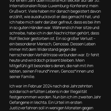
Vor einem Jahr übermittelte Rolf Becker auf der 30.
Internationalen Rosa-Luxemburg-Konferenz mein
Grußwort. Viele haben mir danach begeistert davon
erzählt, wie ausdrucksvoll er das gemacht hat, und
ich habe mich sehr darüber gefreut, dass es bei ihm
in so guten Händen war. Während ich hier sitze und
schreibe, habe ich in den Nachrichten gehört, dass
Rolf Becker gestorben ist. Ein so großer Verlust –
ein besonderer Mensch, Genosse. Dessen Leben
immer mit dem Widerstand gegen die
herrschenden Verhältnisse verbunden war. Er fehlt
heute und wird doch präsent bleiben. Mein
Mitgefühl gilt besonders denen, die nah mit ihm
lebten, seinen Freund*innen, Genoss*innen und
seiner Familie.
Ich war im Februar 2024 nach drei Jahrzehnten
solidarisch erfüllten Lebens in der Illegalität
festgenommen worden. Nun bin ich im zweiten Jahr
Gefangene in Vechta. Ein Urteil im ersten
Justizverfahren soll in wenigen Monaten gegen