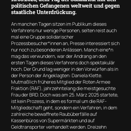
politischen Gefangenen weltweit und gegen
staatliche Unterdrückung.
An manchen Tagen sitzen im Publikum dieses
Verfahrens nur wenige Personen, selten reist auch
mal eine Gruppe solidarischer
Prozessbesucher*innen an, Presse interessiert sich
nur noch zu besonderen Anlässen. Manch eine*n
mag das verwundern, war der Andrang an den
ersten Tagen dieses Verfahrens doch spektakulär
hoch. Der Grund lag weniger in den Vorwürfen als in
der Person der Angeklagten: Daniela Klette.
Mutmaßlich früheres Mitglied der Roten Armee
Fraktion (RAF), jahrzehntelang die meistgesuchte
Frau der BRD. Doch was am 25. März 2025 startete,
ist kein Prozess, in dem es formal um die RAF-
Mitgliedschaft geht, sondern ein Verfahren, in dem
zahlreiche bewaffnete Raubüberfälle auf
Kassenbüros von Supermärkten und auf
Geldtransporter verhandelt werden. Dreizehn