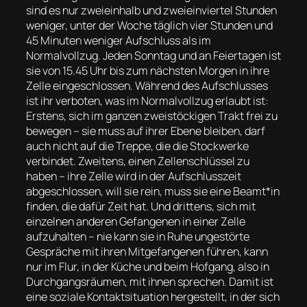
sind es nur zweieinhalb und zweieinviertel Stunden
weniger, unter der Woche täglich vier Stunden und
45 Minuten weniger Aufschluss als im
Normalvollzug. Jeden Sonntag und an Feiertagen ist
sie von 15.45 Uhr bis zum nächsten Morgen in ihre
Zelle eingeschlossen. Während des Aufschlusses
ist ihr verboten, was im Normalvollzug erlaubt ist:
Erstens, sich im ganzen zweistöckigen Trakt frei zu
bewegen – sie muss auf ihrer Ebene bleiben, darf
auch nicht auf die Treppe, die die Stockwerke
verbindet. Zweitens, einen Zellenschlüssel zu
haben – ihre Zelle wird in der Aufschlusszeit
abgeschlossen, will sie rein, muss sie eine Beamt*in
finden, die dafür Zeit hat. Und drittens, sich mit
einzelnen anderen Gefangenen in einer Zelle
aufzuhalten – nie kann sie in Ruhe ungestörte
Gespräche mit ihren Mitgefangenen führen, kann
nur im Flur, in der Küche und beim Hofgang, also in
Durchgangsräumen, mit ihnen sprechen. Damit ist
eine soziale Kontaktsituation hergestellt, in der sich